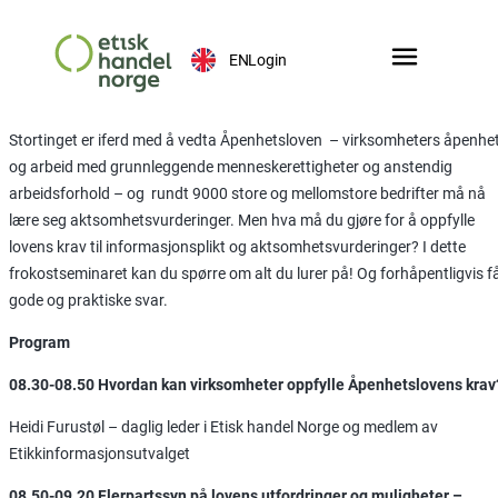
EN
Login
Stortinget er iferd med å vedta Åpenhetsloven – virksomheters åpenhe
og arbeid med grunnleggende menneskerettigheter og anstendig
arbeidsforhold – og rundt 9000 store og mellomstore bedrifter må nå
lære seg aktsomhetsvurderinger. Men hva må du gjøre for å oppfylle
lovens krav til informasjonsplikt og aktsomhetsvurderinger? I dette
frokostseminaret kan du spørre om alt du lurer på! Og forhåpentligvis f
gode og praktiske svar.
Program
08.30-08.50 Hvordan kan virksomheter oppfylle Åpenhetslovens krav
Heidi Furustøl – daglig leder i Etisk handel Norge og medlem av
Etikkinformasjonsutvalget
08.50-09.20 Flerpartssyn på lovens utfordringer og muligheter –