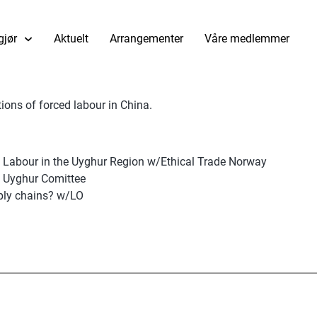
gjør
Aktuelt
Arrangementer
Våre medlemmer
ons of forced labour in China.
ed Labour in the Uyghur Region w/Ethical Trade Norway
n Uyghur Comittee
pply chains? w/LO