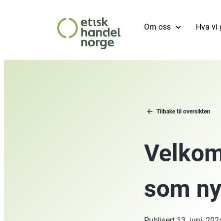
Om oss
Hva vi 
Tilbake til oversikten
Velkom
som ny
Publisert
13. juni, 202