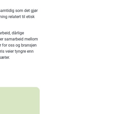
samtidig som det gjør
g relatert til etisk
beid, dårlige
rever samarbeid mellom
r for oss og bransjen
ris veier tyngre enn
sæter.