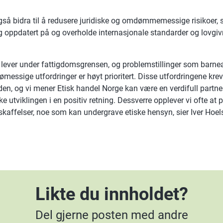
så bidra til å redusere juridiske og omdømmemessige risikoer, 
g oppdatert på og overholde internasjonale standarder og lovgivnin
ever under fattigdomsgrensen, og problemstillinger som barnear
ømessige utfordringer er høyt prioritert. Disse utfordringene k
jeden, og vi mener Etisk handel Norge kan være en verdifull partne
e utviklingen i en positiv retning. Dessverre opplever vi ofte at p
anskaffelser, noe som kan undergrave etiske hensyn, sier Iver Hoel
Likte du innholdet?
Del gjerne posten med andre