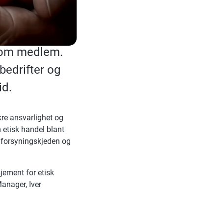
 som medlem.
bedrifter og
id.
ikre ansvarlighet og
 etisk handel blant
e forsyningskjeden og
jement for etisk
anager, Iver