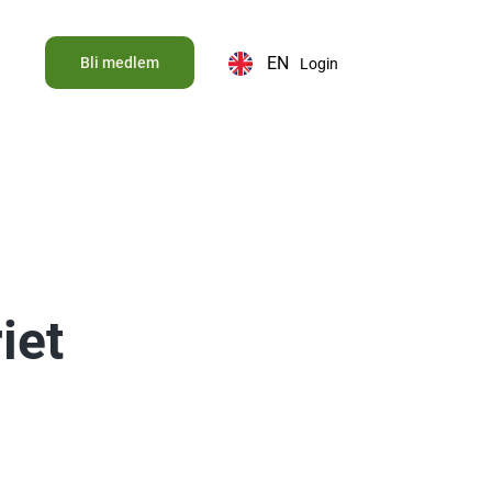
EN
Bli medlem
Login
iet