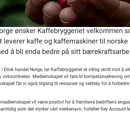
Norge ønsker Kaffebryggeriet velkommen
 leverer kaffe og kaffemaskiner til norske 
med å bli enda bedre på sitt bærekraftsarbe
i Etisk handel Norge, tar Kaffebryggeriet et viktig skritt mot å s
 av virksomheten. Medlemskapet vil føre til kompetanseheving om
skapet får vi også tilgang til ressurser og verktøy for å forbedr
e medlemskapet vil være positivt for å fremheve bedriftens engas
samtidig som det styrker vårt merkenavn, forteller Key Account M