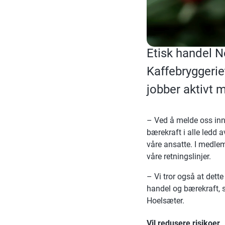
Etisk handel 
Kaffebryggeriet
jobber aktivt 
– Ved å melde oss inn 
bærekraft i alle ledd
våre ansatte. I medlem
våre retningslinjer.
– Vi tror også at dett
handel og bærekraft, 
Hoelsæter.
Vil redusere risikoer