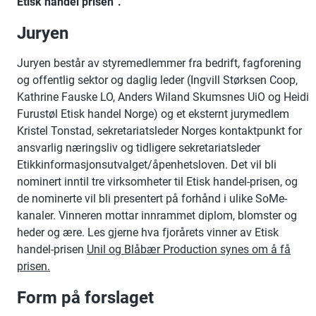
Etisk handel prisen”.
Juryen
Juryen består av styremedlemmer fra bedrift, fagforening
og offentlig sektor og daglig leder (Ingvill Størksen Coop,
Kathrine Fauske LO, Anders Wiland Skumsnes UiO og Heidi
Furustøl Etisk handel Norge) og et eksternt jurymedlem
Kristel Tonstad, sekretariatsleder Norges kontaktpunkt for
ansvarlig næringsliv og tidligere sekretariatsleder
Etikkinformasjonsutvalget/åpenhetsloven. Det vil bli
nominert inntil tre virksomheter til Etisk handel-prisen, og
de nominerte vil bli presentert på forhånd i ulike SoMe-
kanaler. Vinneren mottar innrammet diplom, blomster og
heder og ære. Les gjerne hva fjorårets vinner av Etisk
handel-prisen
Unil og Blåbær Production synes om å få
prisen.
Form på forslaget