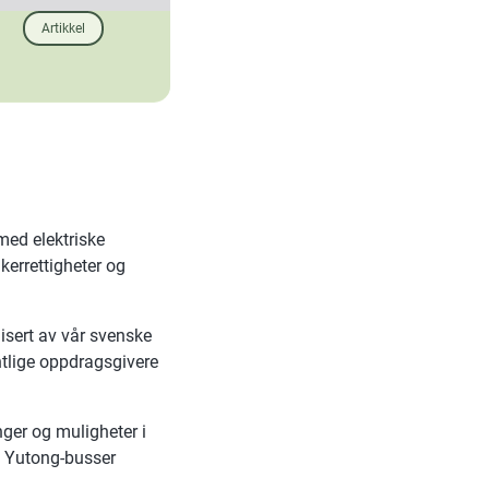
Artikkel
 med elektriske
kerrettigheter og
isert av vår svenske
ntlige oppdragsgivere
nger og muligheter i
av Yutong-busser