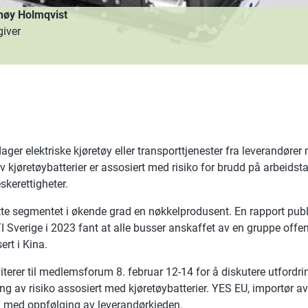
nøy Holmqvist
giver
ager elektriske kjøretøy eller transporttjenester fra leverandører
v kjøretøybatterier er assosiert med risiko for brudd på arbeidsta
kerettigheter.
tte segmentet i økende grad en nøkkelprodusent. En rapport publ
 Sverige i 2023 fant at alle busser anskaffet av en gruppe offe
ert i Kina.
iterer til medlemsforum 8. februar 12-14 for å diskutere utfordri
ng av risiko assosiert med kjøretøybatterier. YES EU, importør 
id med oppfølging av leverandørkjeden.