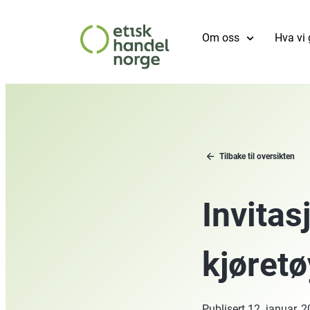
Om oss
Hva vi 
Tilbake til oversikten
Invitas
kjøretø
Publisert
12. januar, 