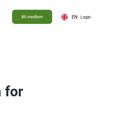
EN
Bli medlem
Login
 for