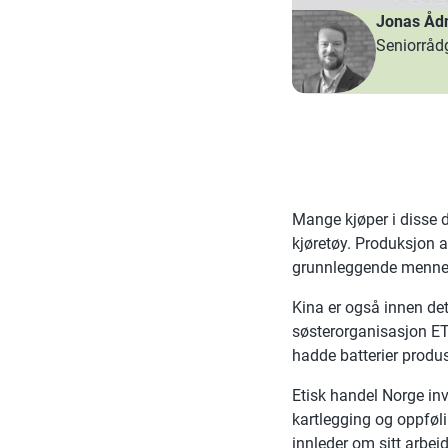
Jonas Åd
Seniorråd
Mange kjøper i disse d
kjøretøy. Produksjon a
grunnleggende mennes
Kina er også innen de
søsterorganisasjon ETI
hadde batterier produs
Etisk handel Norge inv
kartlegging og oppføli
innleder om sitt arbe