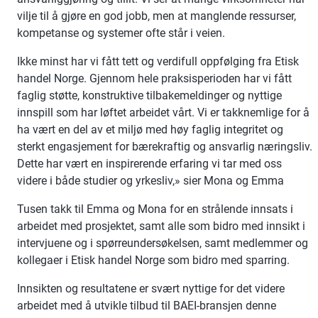
vilje til å gjøre en god jobb, men at manglende ressurser,
kompetanse og systemer ofte står i veien.
Ikke minst har vi fått tett og verdifull oppfølging fra Etisk
handel Norge. Gjennom hele praksisperioden har vi fått
faglig støtte, konstruktive tilbakemeldinger og nyttige
innspill som har løftet arbeidet vårt. Vi er takknemlige for å
ha vært en del av et miljø med høy faglig integritet og
sterkt engasjement for bærekraftig og ansvarlig næringsliv.
Dette har vært en inspirerende erfaring vi tar med oss
videre i både studier og yrkesliv,» sier Mona og Emma
Tusen takk til Emma og Mona for en strålende innsats i
arbeidet med prosjektet, samt alle som bidro med innsikt i
intervjuene og i spørreundersøkelsen, samt medlemmer og
kollegaer i Etisk handel Norge som bidro med sparring.
Innsikten og resultatene er svært nyttige for det videre
arbeidet med å utvikle tilbud til BAEI-bransjen denne