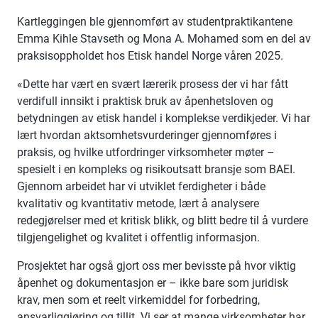
Kartleggingen ble gjennomført av studentpraktikantene
Emma Kihle Stavseth og Mona A. Mohamed som en del av
praksisoppholdet hos Etisk handel Norge våren 2025.
«Dette har vært en svært lærerik prosess der vi har fått
verdifull innsikt i praktisk bruk av åpenhetsloven og
betydningen av etisk handel i komplekse verdikjeder. Vi har
lært hvordan aktsomhetsvurderinger gjennomføres i
praksis, og hvilke utfordringer virksomheter møter –
spesielt i en kompleks og risikoutsatt bransje som BAEI.
Gjennom arbeidet har vi utviklet ferdigheter i både
kvalitativ og kvantitativ metode, lært å analysere
redegjørelser med et kritisk blikk, og blitt bedre til å vurdere
tilgjengelighet og kvalitet i offentlig informasjon.
Prosjektet har også gjort oss mer bevisste på hvor viktig
åpenhet og dokumentasjon er – ikke bare som juridisk
krav, men som et reelt virkemiddel for forbedring,
ansvarliggjøring og tillit. Vi ser at mange virksomheter har