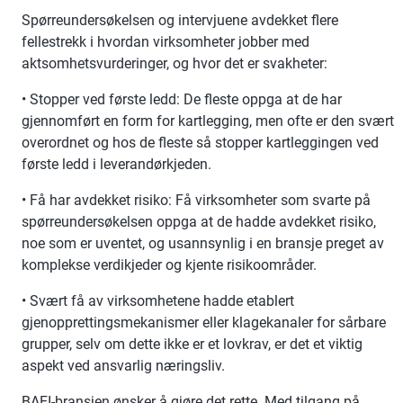
Spørreundersøkelsen og intervjuene avdekket flere
fellestrekk i hvordan virksomheter jobber med
aktsomhetsvurderinger, og hvor det er svakheter:
• Stopper ved første ledd: De fleste oppga at de har
gjennomført en form for kartlegging, men ofte er den svært
overordnet og hos de fleste så stopper kartleggingen ved
første ledd i leverandørkjeden.
• Få har avdekket risiko: Få virksomheter som svarte på
spørreundersøkelsen oppga at de hadde avdekket risiko,
noe som er uventet, og usannsynlig i en bransje preget av
komplekse verdikjeder og kjente risikoområder.
• Svært få av virksomhetene hadde etablert
gjenopprettingsmekanismer eller klagekanaler for sårbare
grupper, selv om dette ikke er et lovkrav, er det et viktig
aspekt ved ansvarlig næringsliv.
BAEI-bransjen ønsker å gjøre det rette. Med tilgang på