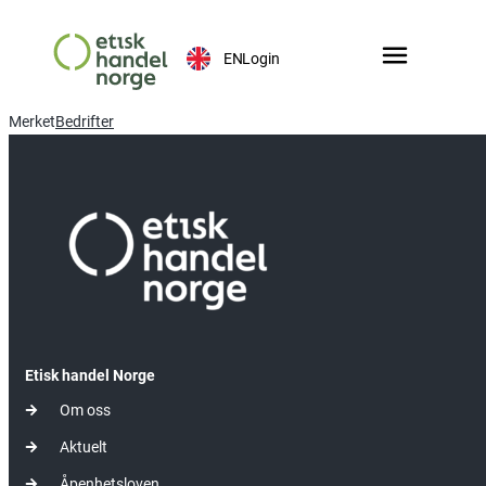
EN
Login
Merket
Bedrifter
Etisk handel Norge
Om oss
Aktuelt
Åpenhetsloven