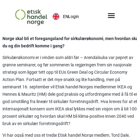
EN
Login
Norge skal bli et foregangsland for sirkulærøkonomi, men hvordan sk
du og din bedrift komme i gang?
Sirkulærøkonomi er i vinden som aldri før – Arendalsuka var pepret av
grønne seminarer, og før sommeren la regjeringen frem sin nasjonale
strategi som ligger tett opp til EUs Green Deal og Circular Economy
Action Plan. Fortsatt er det mye snakk og lite handling, men på
seminaret 16. september vil Etisk handel Norges medlemmer IKEA og
Hennes & Mauritz (HM) dele god praksis og utfordringene med å få til e
god omstilling fra lineær til sirkulær forretningsdrift. Hva kreves for at e
internasjonalt konsern som IKEA skal lykkes med sin visjon om å bli 100
prosent sirkulær og hvordan skal HM bli klima-positive innen 2040 ved
bruk av en sirkulær forretningsdrift?
Vi har også med oss et tredje Etisk handel Norge medlem, Tord Dale,