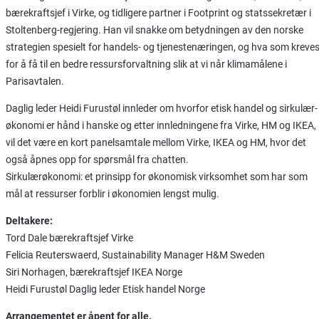
bærekraftsjef i Virke, og tidligere partner i Footprint og statssekretær i
Stoltenberg-regjering. Han vil snakke om betydningen av den norske
strategien spesielt for handels- og tjenestenæringen, og hva som kreve
for å få til en bedre ressursforvaltning slik at vi når klimamålene i
Parisavtalen.
Daglig leder Heidi Furustøl innleder om hvorfor etisk handel og sirkulær-
økonomi er hånd i hanske og etter innledningene fra Virke, HM og IKEA,
vil det være en kort panelsamtale mellom Virke, IKEA og HM, hvor det
også åpnes opp for spørsmål fra chatten.
Sirkulærøkonomi: et prinsipp for økonomisk virksomhet som har som
mål at ressurser forblir i økonomien lengst mulig.
Deltakere:
Tord Dale bærekraftsjef Virke
Felicia Reuterswaerd, Sustainability Manager H&M Sweden
Siri Norhagen, bærekraftsjef IKEA Norge
Heidi Furustøl Daglig leder Etisk handel Norge
Arrangementet er åpent for alle.