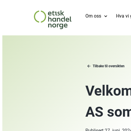
Om oss
Hva vi 
Tilbake til oversikten
Velkom
AS som
Publisert
27. juni, 202