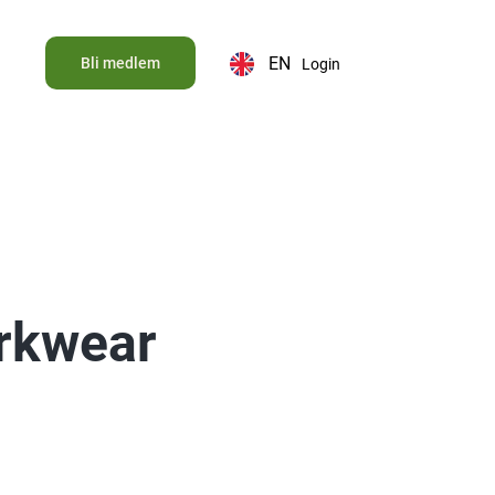
EN
Bli medlem
Login
rkwear