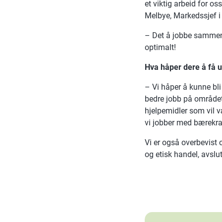
et viktig arbeid for oss
Melbye, Markedssjef 
– Det å jobbe sammen i
optimalt!
Hva håper dere å få 
– Vi håper å kunne bli
bedre jobb på området
hjelpemidler som vil væ
vi jobber med bærekr
Vi er også overbevist 
og etisk handel, avslut