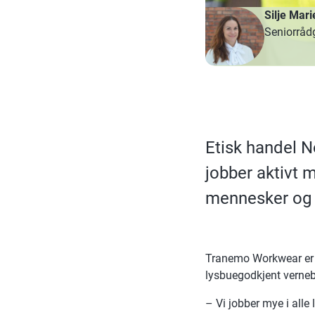
Silje Mar
Seniorråd
Etisk handel
jobber aktivt 
mennesker og 
Tranemo Workwear er 
lysbuegodkjent vernebe
– Vi jobber mye i alle