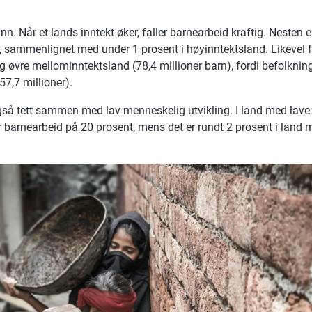
n. Når et lands inntekt øker, faller barnearbeid kraftig. Nesten e
r, sammenlignet med under 1 prosent i høyinntektsland. Likeve
og øvre mellominntektsland (78,4 millioner barn), fordi befolkning
57,7 millioner).
så tett sammen med lav menneskelig utvikling. I land med lave
 barnearbeid på 20 prosent, mens det er rundt 2 prosent i land