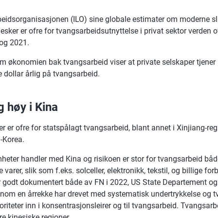
beidsorganisasjonen (ILO) sine globale estimater om moderne sl
esker er ofre for tvangsarbeidsutnyttelse i privat sektor verden o
og 2021.
om økonomien bak tvangsarbeid viser at private selskaper tjener
 dollar årlig på tvangsarbeid.
g høy i Kina
r er ofre for statspålagt tvangsarbeid, blant annet i Xinjiang-reg
-Korea.
eter handler med Kina og risikoen er stor for tvangsarbeid båd
arer, slik som f.eks. solceller, elektronikk, tekstil, og billige for
r godt dokumentert både av FN i 2022, US State Departement o
nnom en årrekke har drevet med systematisk undertrykkelse og tvu
riteter inn i konsentrasjonsleirer og til tvangsarbeid. Tvangsar
re kinesiske regioner.