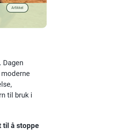
Artikkel
i. Dagen
e moderne
lse,
 til bruk i
til å stoppe