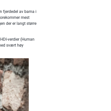
n fjerdedel av barna i
l forekommer mest
en der er langt større
 HDI-verdier (Human
 med svært høy