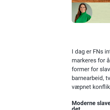
I dag er FNs i
markeres for 
former for sla
barnearbeid, t
væpnet konflik
Moderne slaver
det