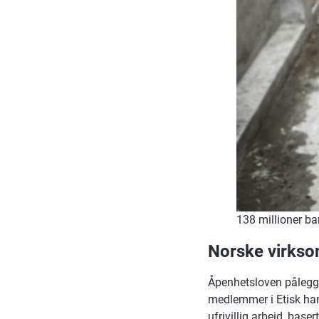
138 millioner bar
Norske virkso
Åpenhetsloven pålegge
medlemmer i Etisk hand
ufrivillig arbeid, baser