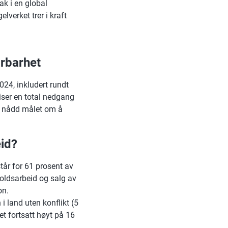
ak i en global
lverket trer i kraft
årbarhet
024, inkludert rundt
 viser en total nedgang
ke nådd målet om å
eid?
står for 61 prosent av
sholdsarbeid og salg av
on.
i land uten konflikt (5
ået fortsatt høyt på 16