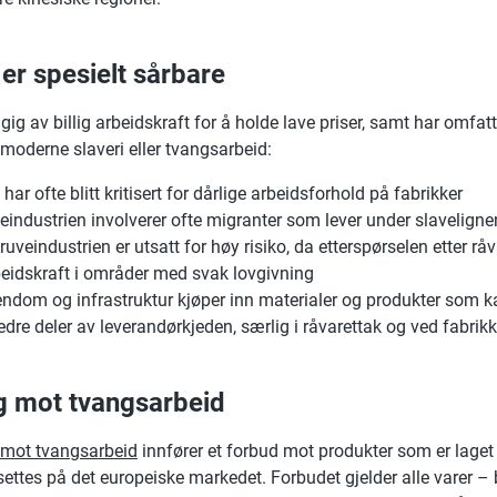
er spesielt sårbare
ig av billig arbeidskraft for å holde lave priser, samt har omfa
r moderne slaveri eller tvangsarbeid:
 har ofte blitt kritisert for dårlige arbeidsforhold på fabrikker
keindustrien involverer ofte migranter som lever under slavelign
ruveindustrien er utsatt for høy risiko, da etterspørselen etter råv
beidskraft i områder med svak lovgivning
endom og infrastruktur kjøper inn materialer og produkter som k
edre deler av leverandørkjeden, særlig i råvarettak og ved fabrikk
g mot tvangsarbeid
 mot tvangsarbeid
innfører et forbud mot produkter som er lage
settes på det europeiske markedet. Forbudet gjelder alle varer –