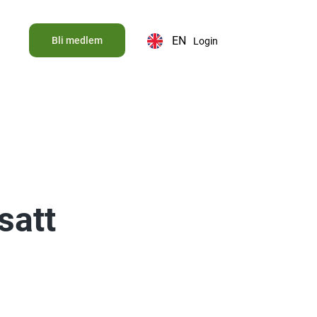
EN
Bli medlem
Login
satt