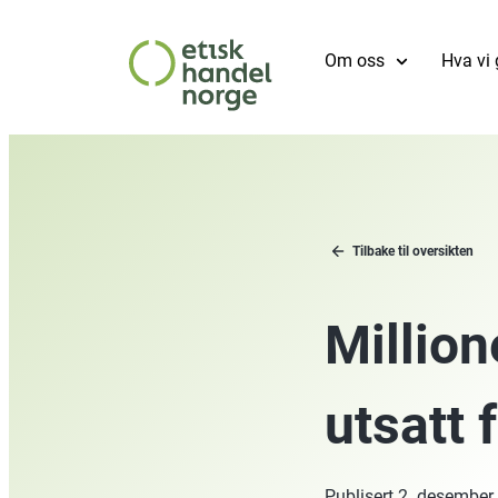
Om oss
Hva vi 
Tilbake til oversikten
Million
utsatt 
Publisert
2. desember