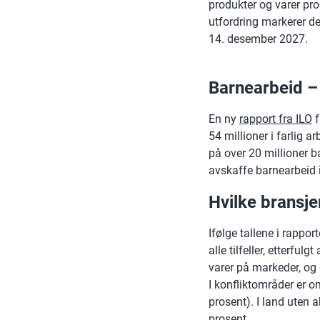
produkter og varer prod
utfordring markerer de
14. desember 2027.
Barnearbeid –
En ny
rapport fra ILO
f
54 millioner i farlig a
på over 20 millioner 
avskaffe barnearbeid 
Hvilke bransje
Ifølge tallene i rappor
alle tilfeller, etterf
varer på markeder, og 
I konfliktområder er o
prosent). I land uten a
prosent.