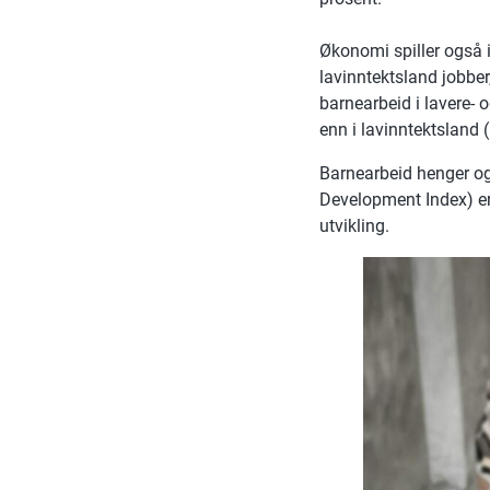
Økonomi spiller også in
lavinntektsland jobbe
barnearbeid i lavere- 
enn i lavinntektsland (
Barnearbeid henger og
Development Index) er
utvikling.