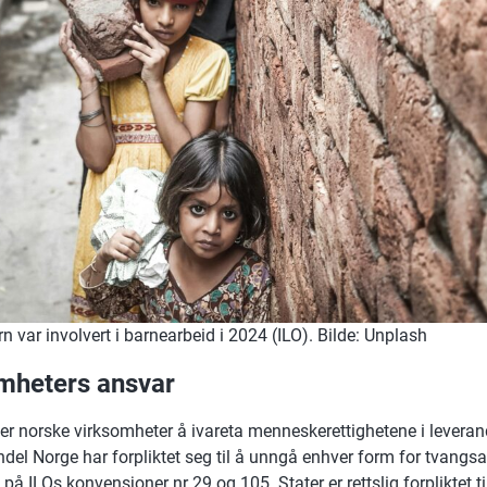
n var involvert i barnearbeid i 2024 (ILO). Bilde: Unplash
mheters ansvar
r norske virksomheter å ivareta menneskerettighetene i leveran
el Norge har forpliktet seg til å unngå enhver form for tvangsar
t på ILOs konvensjoner nr 29 og 105. Stater er rettslig forpliktet til