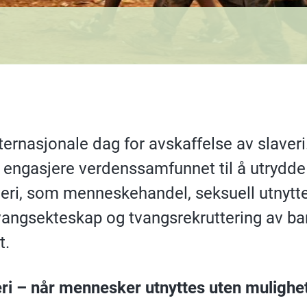
nternasjonale dag for avskaffelse av slaver
å engasjere verdenssamfunnet til å utrydd
veri, som menneskehandel, seksuell utnytte
vangsekteskap og tvangsrekruttering av barn
t.
i – når mennesker utnyttes uten mulighet 