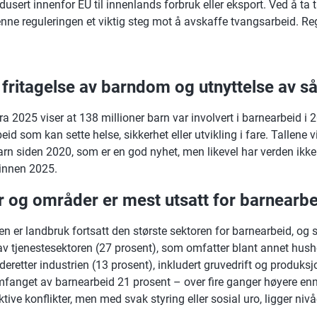
usert innenfor EU til innenlands forbruk eller eksport. Ved å ta t
nne reguleringen et viktig steg mot å avskaffe tvangsarbeid. Rege
 fritagelse av barndom
og utnyttelse av s
ra 2025 viser at 138 millioner barn var involvert i barnearbeid i 2
rbeid som kan sette helse, sikkerhet eller utvikling i fare. Tallene
barn siden 2020, som er en god nyhet, men likevel har verden ik
innen 2025.
r og områder er mest utsatt for barnearb
ten er landbruk fortsatt den største sektoren for barnearbeid, og 
ulgt av tjenestesektoren (27 prosent), som omfatter blant annet hu
deretter industrien (13 prosent), inkludert gruvedrift og produksj
mfanget av barnearbeid 21 prosent – over fire ganger høyere enn 
ktive konflikter, men med svak styring eller sosial uro, ligger niv