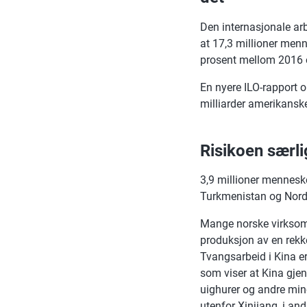
Den internasjonale ar
at 17,3 millioner menn
prosent mellom 2016 
En nyere ILO-rapport 
milliarder amerikanske
Risikoen særli
3,9 millioner menneske
Turkmenistan og Nord
Mange norske virksomh
produksjon av en rekke v
Tvangsarbeid i Kina e
som viser at Kina gje
uighurer og andre mino
utenfor Xinjiang, i and