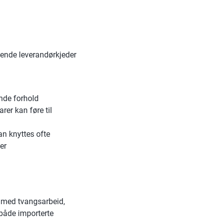
ttende leverandørkjeder
ende forhold
arer kan føre til
an knyttes ofte
er
t med tvangsarbeid,
 både importerte