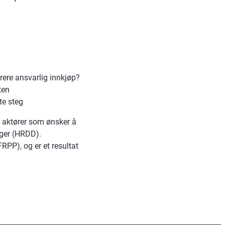
rere ansvarlig innkjøp?
ten
te steg
re aktører som ønsker å
nger (HRDD).
P), og er et resultat