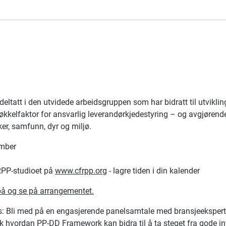
deltatt i den utvidede arbeidsgruppen som har bidratt til utviklin
økkelfaktor for ansvarlig leverandørkjedestyring – og avgjørende
ker, samfunn, dyr og miljø.
ember
 RPP-studioet på
www.cfrpp.org
- lagre tiden i din kalender
å og se på arrangementet.
 Bli med på en engasjerende panelsamtale med bransjeeksperter
 hvordan PP-DD Framework kan bidra til å ta steget fra gode int