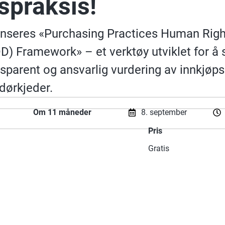
spraksis!
anseres «Purchasing Practices Human Rig
D) Framework» – et verktøy utviklet for å 
nsparent og ansvarlig vurdering av innkjøps
dørkjeder.
Om 11 måneder
8. september
Pris
Gratis