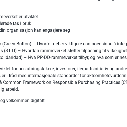
everket er utviklet
erede tas i bruk
in organisasjon kan engasjere seg
 (Green Button) – Hvorfor det er viktigere enn noensinne å integ
 (STTI) – Hvordan rammeverket støtter tilpasning til virkelighe
lidaridad) – Hva PP-DD-rammeverket tilbyr, og hva som er nes
klet for beslutningstakere, investorer, flerpartsinitiativ og and
s er i tråd med internasjonale standarder for aktsomhetsvurderi
 Common Framework on Responsible Purchasing Practices (CFRP
ig arbeid.
 deg velkommen digitalt!