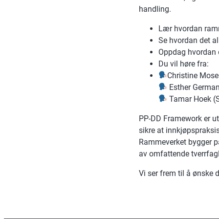
handling.
Lær hvordan ramm
Se hvordan det all
Oppdag hvordan d
Du vil høre fra:
Christine Moser
Esther Germans
Tamar Hoek (So
PP-DD Framework er utvi
sikre at innkjøpspraksi
Rammeverket bygger på
av omfattende tverrfagl
Vi ser frem til å ønske