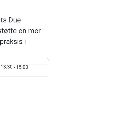
hts Due
støtte en mer
praksis i
13:30
- 15:00