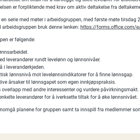
elsen er forpliktende med krav om aktiv deltakelse fra deltakern
å en serie med møter i arbeidsgruppen, med første møte tirsdag 
il arbeidsgruppen bruk denne lenken:
https://forms.office.com
pen er følgende:
lønnsarbeidet.
ed leverandører rundt levelønn og lønnsnivåer.
å i leverandørkjeden.
sk lønnsnivå mot levelønnsindikatorer for å finne lønnsgap.
tive årsaker til lønnsgapet som egen innkjøpspraksis.
s overlapp med andre interessenter og vurdere påvirkningsmakt.
nkelte leverandører for å iverksette tiltak for å øke lønnsnivået.
ennomgå planene for gruppen samt ta innspill fra medlemmer som e