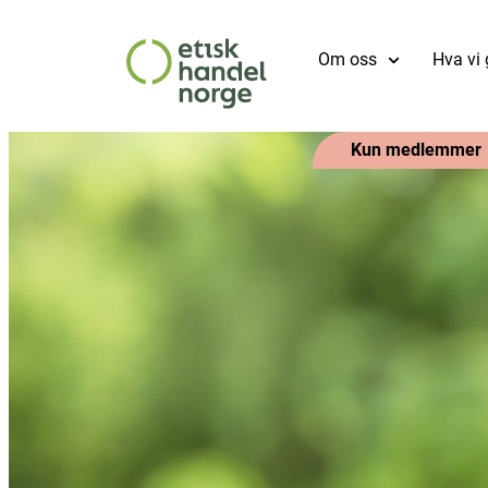
Om oss
Hva vi 
Kun medlemmer