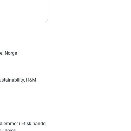
del Norge
ustainability, H&M
edlemmer i Etisk handel
 i deres