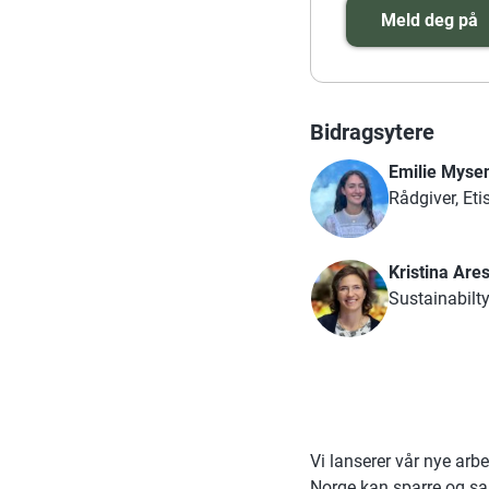
Meld deg på
Bidragsytere
Emilie Myse
Rådgiver, Et
Kristina Are
Sustainabilt
Vi lanserer vår nye ar
Norge kan sparre og sam