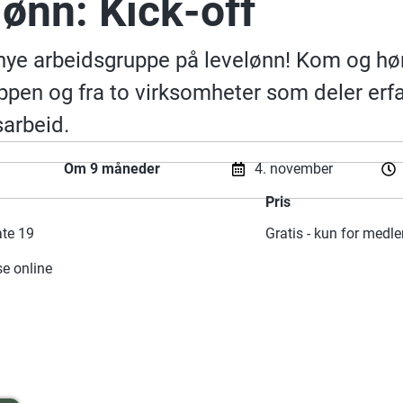
lønn: Kick-off
r nye arbeidsgruppe på levelønn! Kom og h
ppen og fra to virksomheter som deler erfa
sarbeid.
Om 9 måneder
4. november
Pris
te 19
Gratis - kun for med
se online