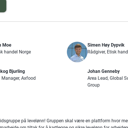
n Moe
Simen Høy Dypvik
isk handel Norge
Rådgiver, Etisk han
skog Bjurling
Johan Genneby
y Manager, Axfood
Area Lead, Global S
Group
beidsgruppe på levelønn! Gruppen skal være en plattform hvor m
arbeide om tiltak for å kartlegge og sikre levelønn for arbeidere