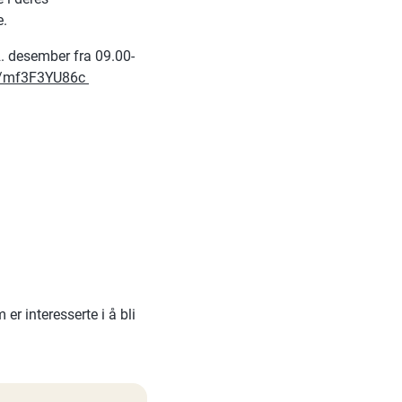
e.
2. desember fra 09.00-
/e/mf3F3YU86c
r interesserte i å bli