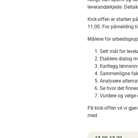
leverandørkjede. Deltak
Kick-offen er starten p
11.00. For påmelding t
Målene for arbeidsgrup
Sett mål for leve
Etablere dialog m
Kartlegg lønnsniv
Sammenligne fakti
Analysere alterna
Se hvor det finne
Vurdere og velge e
På kick-offen vil vi gj
med.