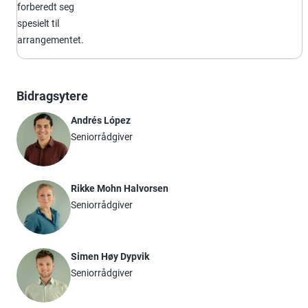
forberedt seg
spesielt til
arrangementet.
Bidragsytere
Andrés López
Seniorrådgiver
Rikke Mohn Halvorsen
Seniorrådgiver
Simen Høy Dypvik
Seniorrådgiver