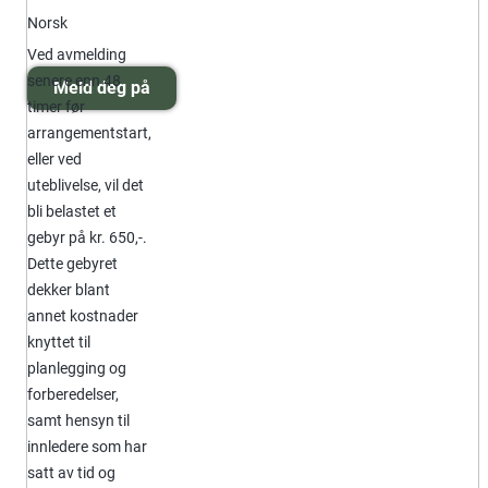
Norsk
Ved avmelding
senere enn 48
Meld deg på
timer før
arrangementstart,
eller ved
uteblivelse, vil det
bli belastet et
gebyr på kr. 650,-.
Dette gebyret
dekker blant
annet kostnader
knyttet til
planlegging og
forberedelser,
samt hensyn til
innledere som har
satt av tid og