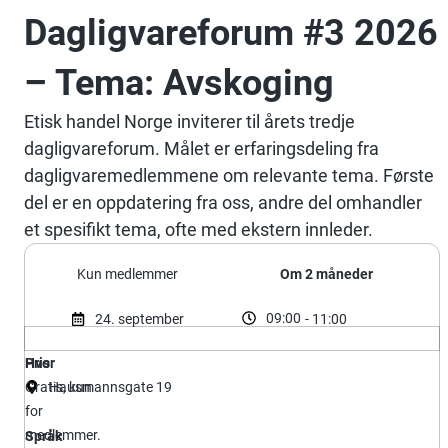
Dagligvareforum #3 2026
– Tema: Avskoging
Etisk handel Norge inviterer til årets tredje
dagligvareforum. Målet er erfaringsdeling fra
dagligvaremedlemmene om relevante tema. Første
del er en oppdatering fra oss, andre del omhandler
et spesifikt tema, ofte med ekstern innleder.
Kun medlemmer
Om 2 måneder
09:00
24. september
- 11:00
Hvor
Pris
Gratis, kun
Hausmannsgate 19
for
medlemmer.
Språk