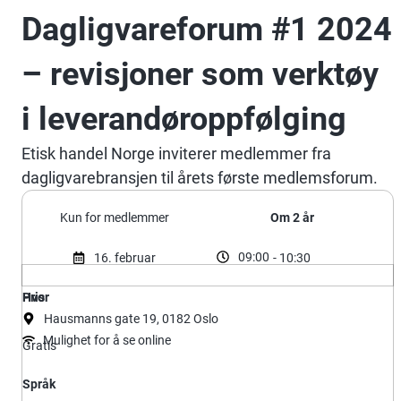
Dagligvareforum #1 2024
– revisjoner som verktøy
i leverandøroppfølging
Etisk handel Norge inviterer medlemmer fra
dagligvarebransjen til årets første medlemsforum.
Kun for medlemmer
Om 2 år
09:00
16. februar
- 10:30
Hvor
Pris
Hausmanns gate 19, 0182 Oslo
Mulighet for å se online
Gratis
Språk