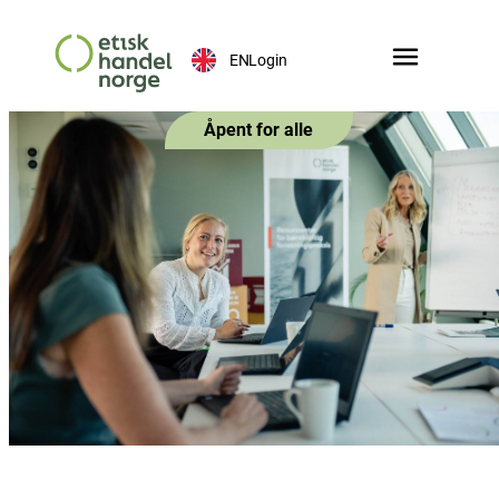
EN
Login
Åpent for alle