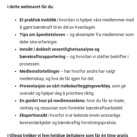
I dette webinaret får du:
Et praktisk innblikk
i hvordan vi hjelper våre medlemmer med
å gjøre bærekraft til en del av hverdagen.
Tips om åpenhetsloven
– og eksempler fra medlemmer som
deler sine erfaringer.
Innsikt i dobbelt vesentlighetsanalyse og
bærekraftsrapportering
– og hvordan vi støtter bedrifter i
prosessen.
Medlemsfortellinger
– hør hvorfor andre har valgt
medlemskap, og hva de får igjen for det.
Presentasjon av vårt risikokartleggingsverktøy
, som gir
oversikt og hjelper deg å prioritere riktig.
En guidet tour på medlemssidene
, hvor du får se maler,
verktøy og ressurser som forenkler bærekraftsarbeidet.
Ekspertinnsikt
i hvorfor vi er ledende innen ansvarlige
leverandørkjeder og bærekraftig forretningspraksis.
I tillegg trekker vi fem heldige deltakere som får én time gratis