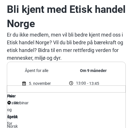
Bli kjent med Etisk handel
Norge
Er du ikke medlem, men vil bli bedre kjent med oss i
Etisk handel Norge? Vil du bli bedre på bærekraft og
etisk handel? Bidra til en mer rettferdig verden for
mennesker, miljø og dyr.
Åpent for alle
Om 9 måneder
13:00
5. november
- 13:45
Hvor
Pris
Gratis
Webinar
og
åpent
Språk
for
Norsk