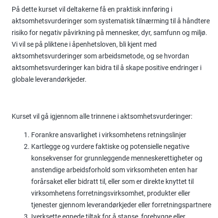
På dette kurset vil deltakerne få en praktisk innføring i
aktsomhetsvurderinger som systematisk tilnærming til å håndtere
risiko for negativ påvirkning på mennesker, dyr, samfunn og miljø.
Vi vil se på pliktene i åpenhetsloven, bli kjent med
aktsomhetsvurderinger som arbeidsmetode, og se hvordan
aktsomhetsvurderinger kan bidra til å skape positive endringer i
globale leverandørkjeder.
Kurset vil gå igjennom alle trinnene i aktsomhetsvurderinger:
Forankre ansvarlighet i virksomhetens retningslinjer
K
artlegge og vurdere faktiske og potensielle negative
konsekvenser for grunnleggende menneskerettigheter og
anstendige arbeidsforhold som virksomheten enten har
forårsaket eller bidratt til, eller som er direkte knyttet til
virksomhetens forretningsvirksomhet, produkter eller
tjenester gjennom leverandørkjeder eller forretningspartnere
Iverksette egnede tiltak for å stanse, forebygge eller