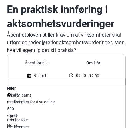
En praktisk innføring i
aktsomhetsvurderinger
Åpenhetsloven stiller krav om at virksomheter skal
utføre og redegjøre for aktsomhetsvurderinger. Men
hva vil egentlig det si i praksis?
Åpent for alle
Om 1 år
09:00
9. april
- 12:00
Hvor
Pris
Pris for
På Teams
medlemmer:
Mulighet for å se online
500
Språk
Pris for ikke-
Norsk
medlemmer: