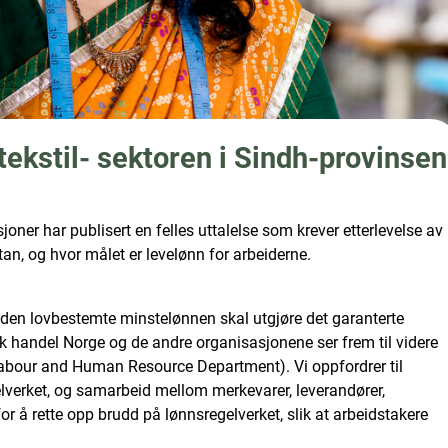
tekstil- sektoren i Sindh-provinsen
oner har publisert en felles uttalelse som krever etterlevelse av
tan, og hvor målet er levelønn for arbeiderne.
 den lovbestemte minstelønnen skal utgjøre det garanterte
sk handel Norge og de andre organisasjonene ser frem til videre
Labour and Human Resource Department). Vi oppfordrer til
gelverket, og samarbeid mellom merkevarer, leverandører,
r å rette opp brudd på lønnsregelverket, slik at arbeidstakere