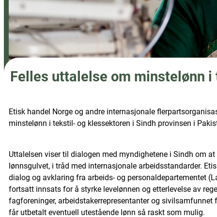
Felles uttalelse om minstelønn i 
Etisk handel Norge og andre internasjonale flerpartsorganisasj
minstelønn i tekstil- og klessektoren i Sindh provinsen i Pakis
Uttalelsen viser til dialogen med myndighetene i Sindh om at
lønnsgulvet, i tråd med internasjonale arbeidsstandarder. Eti
dialog og avklaring fra arbeids- og personaldepartementet (
fortsatt innsats for å styrke levelønnen og etterlevelse av re
fagforeninger, arbeidstakerrepresentanter og sivilsamfunnet fo
får utbetalt eventuell utestående lønn så raskt som mulig.