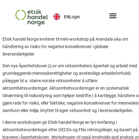
EN
Login
Etisk handel Norge inviterer til mini-workshop på Arendals-uka om
håndtering av risiko for negative konsekvenser i globale
leverandørkjeder.
Den nye Åpenhetsloven (Lov om virksomheters åpenhet og arbeid med
grunnleggende menneskerettigheter og anstendige arbeidsforhold)
pålegger bl.a. større norske virksomheter å utføre
aktsomhetsvurderinger. Aktsomhetsvurderinger er en systematisk
tilnærming til risikostyring som hjelper bedrifte
r å kartlegge, håndtere o
gjøre rede for risiko, eller faktiske, negative konsekvenser for mennesker
samfunn eller miljø, knyttet til egen virksomhet og i leverandørkjeden.
I denne workshopen gir Etisk handel Norge en lyn-innføring i
aktsomhetsvurderinger etter OECDs og FNs retningslinjer, og basert på
kravene i Åpenhetsloven. Workshopen vil også inneholde god praksis o