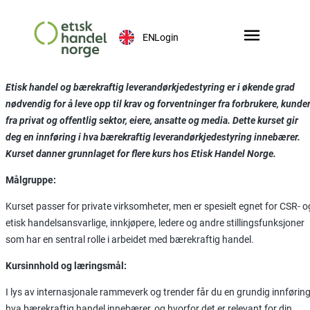
EN
Login
Etisk handel og bærekraftig leverandørkjedestyring er i økende grad
nødvendig for å leve opp til krav og forventninger fra forbrukere, kunde
fra privat og offentlig sektor, eiere, ansatte og media. Dette kurset gir
deg en innføring i hva bærekraftig leverandørkjedestyring innebærer.
Kurset danner grunnlaget for flere kurs hos Etisk Handel Norge.
Målgruppe:
Kurset passer for private virksomheter, men er spesielt egnet for CSR- o
etisk handelsansvarlige, innkjøpere, ledere og andre stillingsfunksjoner
som har en sentral rolle i arbeidet med bærekraftig handel.
Kursinnhold og læringsmål:
I lys av internasjonale rammeverk og trender får du en grundig innføring
hva bærekraftig handel innebærer, og hvorfor det er relevant for din