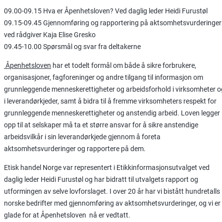
09.00-09.15 Hva er Åpenhetsloven? Ved daglig leder Heidi Furustøl
09.15-09.45 Gjennomføring og rapportering på aktsomhetsvurderinger
ved rådgiver Kaja Elise Gresko
09.45-10.00 Spørsmål og svar fra deltakerne
Åpenhetsloven
har et todelt formål om både å sikre forbrukere,
organisasjoner, fagforeninger og andre tilgang til informasjon om
grunnleggende menneskerettigheter og arbeidsforhold i virksomheter o
i leverandørkjeder, samt å bidra til å fremme virksomheters respekt for
grunnleggende menneskerettigheter og anstendig arbeid. Loven legger
opp til at selskaper må ta et større ansvar for å sikre anstendige
arbeidsvilkår i sin leverandørkjede gjennom å foreta
aktsomhetsvurderinger og rapportere på dem.
Etisk handel Norge var representert i Etikkinformasjonsutvalget ved
daglig leder Heidi Furustøl og har bidratt til utvalgets rapport og
utformingen av selve lovforslaget. I over 20 år har vi bistått hundretalls
norske bedrifter med gjennomføring av aktsomhetsvurderinger, og vi er
glade for at Åpenhetsloven nå er vedtatt.