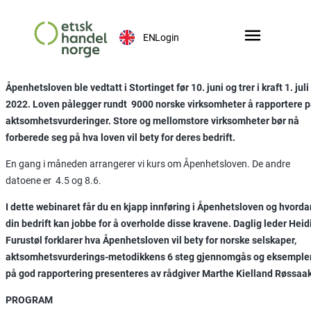
EN
Login
Åpenhetsloven ble vedtatt i Stortinget før 10. juni og trer i kraft 1. juli
2022. Loven pålegger rundt 9000 norske virksomheter å rapportere 
aktsomhetsvurderinger. Store og mellomstore virksomheter bør nå
forberede seg på hva loven vil bety for deres bedrift.
En gang i måneden arrangerer vi kurs om Åpenhetsloven. De andre
datoene er 4.5 og 8.6.
I dette webinaret får du en kjapp innføring i Åpenhetsloven
og hvorda
din bedrift kan jobbe for å overholde disse kravene. Daglig leder Heid
Furustøl forklarer hva Åpenhetsloven vil bety for norske selskaper,
aktsomhetsvurderings-metodikkens 6 steg gjennomgås og eksemple
på god rapportering presenteres av rådgiver Marthe Kielland Røssaak
PROGRAM